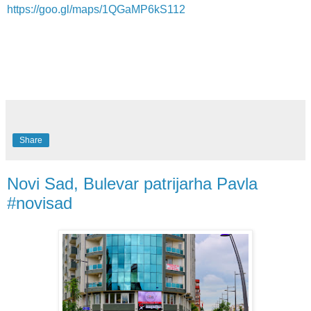
https://goo.gl/maps/1QGaMP6kS112
Share
Novi Sad, Bulevar patrijarha Pavla
#novisad