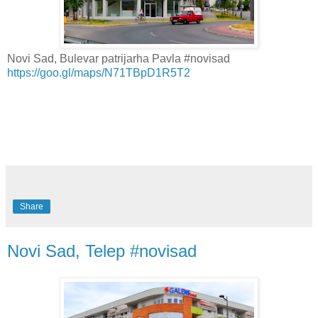
Novi Sad, Bulevar patrijarha Pavla #novisad
https://goo.gl/maps/N71TBpD1R5T2
Share
Novi Sad, Telep #novisad