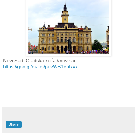
Novi Sad, Gradska kuća #novisad
https://goo.gl/maps/puvWB1epRvx
Share