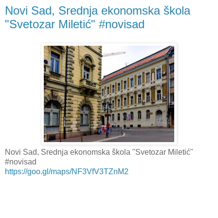
Novi Sad, Srednja ekonomska škola
"Svetozar Miletić" #novisad
Novi Sad, Srednja ekonomska škola "Svetozar Miletić"
#novisad
https://goo.gl/maps/NF3VfV3TZnM2