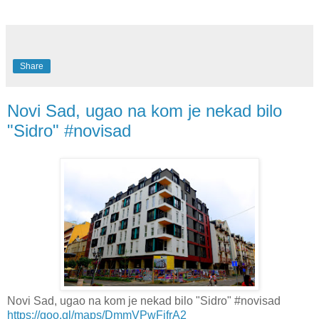
Share
Novi Sad, ugao na kom je nekad bilo
"Sidro" #novisad
Novi Sad, ugao na kom je nekad bilo "Sidro" #novisad
https://goo.gl/maps/DmmVPwFjfrA2