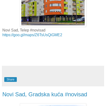
Novi Sad, Telep #novisad
https://goo.gl/maps/Z6TsUsQiGME2
Share
Novi Sad, Gradska kuća #novisad