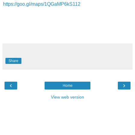
https://goo.gl/maps/1QGaMP6kS112
Share
‹
›
Home
View web version